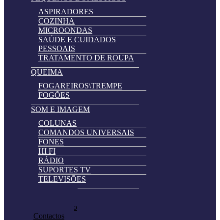
ASPIRADORES
COZINHA
MICROONDAS
SAÚDE E CUIDADOS
PESSOAIS
TRATAMENTO DE ROUPA
QUEIMA
FOGAREIROS\TREMPE
FOGÕES
SOM E IMAGEM
COLUNAS
COMANDOS UNIVERSAIS
FONES
HI FI
RÁDIO
SUPORTES TV
TELEVISÕES
Automatically
Promoções
Hierarchic
Pedir Cotação
Categories
Contactos
in