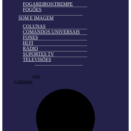
FOGAREIROS\TREMPE
FOGÕES
SOM E IMAGEM
COLUNAS
COMANDOS UNIVERSAIS
FONES
HI FI
RÁDIO
SUPORTES TV
TELEVISÕES
Automatically
Promoções
Hierarchic
Pedir Cotação
Categories
Contactos
in
Menu
-
Version
2.0.11
|
Author:
Atakan
Au