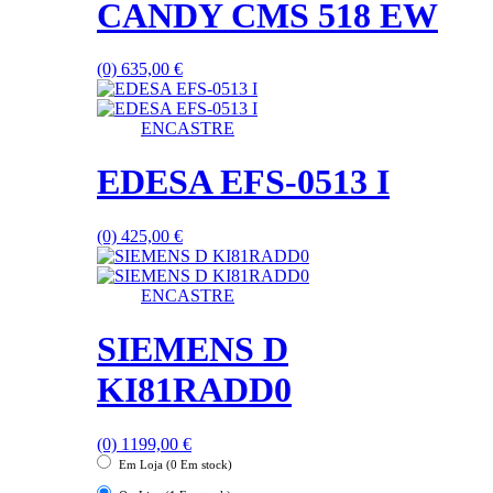
CANDY CMS 518 EW
(0)
635,00
€
ENCASTRE
EDESA EFS-0513 I
(0)
425,00
€
ENCASTRE
SIEMENS D
KI81RADD0
(0)
1199,00
€
Em Loja (0 Em stock)