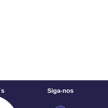
´s
Siga-nos