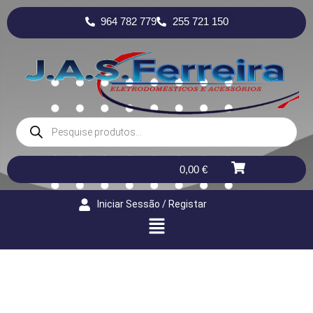
964 782 779
255 721 150
0,00
€
Iniciar Sessão / Registar