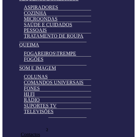
ASPIRADORES
COZINHA
MICROONDAS
SAÚDE E CUIDADOS
PESSOAIS
TRATAMENTO DE ROUPA
QUEIMA
FOGAREIROS\TREMPE
FOGÕES
SOM E IMAGEM
COLUNAS
COMANDOS UNIVERSAIS
FONES
HI FI
RÁDIO
SUPORTES TV
TELEVISÕES
Automatically
Promoções
Hierarchic
Pedir Cotação
Categories
Contactos
in