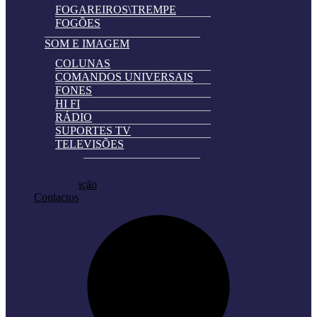
FOGAREIROS\TREMPE
FOGÕES
SOM E IMAGEM
COLUNAS
COMANDOS UNIVERSAIS
FONES
HI FI
RÁDIO
SUPORTES TV
TELEVISÕES
Automatically
Promoções
Hierarchic
Pedir Cotação
Categories
Contactos
in
Menu
-
Version
2.0.11
|
Author:
Atakan
Au