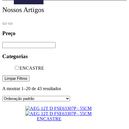
Menu
Nossos Artigos
-
Version
2.0.11
|
Author:
Preço
Atakan
Au
|
Docs:
Categorias
https://atakanau.blogspot.com/2021/01/automatic-
category-
menu-
ENCASTRE
wp-
plugin.html
Limpar Filtros
|
Active
A mostrar 1–20 de 43 resultados
Theme:
Hello
Elementor
(hello-
elementor)
ENCASTRE