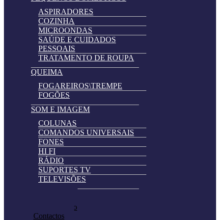
ASPIRADORES
COZINHA
MICROONDAS
SAÚDE E CUIDADOS
PESSOAIS
TRATAMENTO DE ROUPA
QUEIMA
FOGAREIROS\TREMPE
FOGÕES
SOM E IMAGEM
COLUNAS
COMANDOS UNIVERSAIS
FONES
HI FI
RÁDIO
SUPORTES TV
TELEVISÕES
Automatically
Promoções
Hierarchic
Pedir Cotação
Categories
Contactos
in