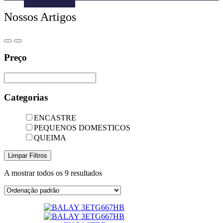
Menu
Nossos Artigos
-
Version
2.0.11
|
Author:
Preço
Atakan
Au
|
Docs:
Categorias
https://atakanau.blogspot.com/2021/01/automatic-
category-
menu-
ENCASTRE
wp-
PEQUENOS DOMESTICOS
plugin.html
QUEIMA
|
Active
Limpar Filtros
Theme:
Hello
A mostrar todos os 9 resultados
Elementor
(hello-
elementor)