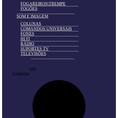
FOGAREIROS\TREMPE
FOGÕES
SOM E IMAGEM
COLUNAS
COMANDOS UNIVERSAIS
FONES
HI FI
RÁDIO
SUPORTES TV
TELEVISÕES
Automatically
Promoções
Hierarchic
Pedir Cotação
Categories
Contactos
in
Menu
-
Version
2.0.11
|
Author:
Atakan
Au