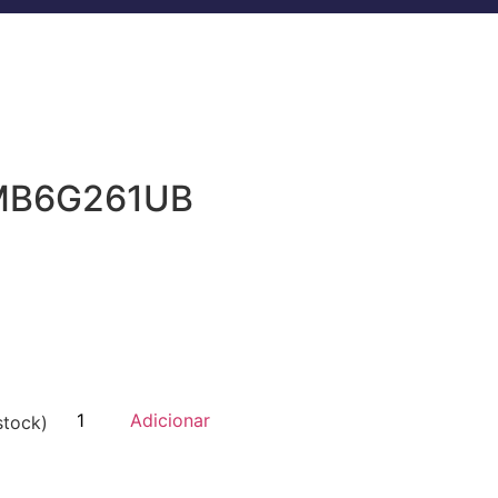
NMB6G261UB
Adicionar
stock)