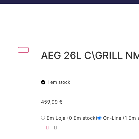
AEG 26L C\GRILL 
1 em stock
459,99
€
Em Loja (0 Em stock)
On-Line (1 Em 