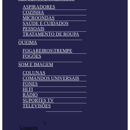
ASPIRADORES
COZINHA
MICROONDAS
SAÚDE E CUIDADOS
PESSOAIS
TRATAMENTO DE ROUPA
QUEIMA
FOGAREIROS\TREMPE
FOGÕES
SOM E IMAGEM
COLUNAS
COMANDOS UNIVERSAIS
FONES
HI FI
RÁDIO
SUPORTES TV
TELEVISÕES
Automatically
Promoções
Hierarchic
Pedir Cotação
Categories
Contactos
in