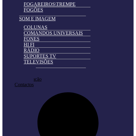
FOGAREIROS\TREMPE
FOGÕES
SOM E IMAGEM
COLUNAS
COMANDOS UNIVERSAIS
FONES
HI FI
RÁDIO
SUPORTES TV
TELEVISÕES
Automatically
Promoções
Hierarchic
Pedir Cotação
Categories
Contactos
in
Menu
-
Version
2.0.11
|
Author:
Atakan
Au