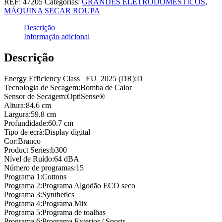
REF:
47205
Categorias:
GRANDES ELETRODOMESTICOS
,
MÁQUINA SECAR ROUPA
Descrição
Informação adicional
Descrição
Energy Efficiency Class_ EU_2025 (DR):
D
Tecnologia de Secagem:
Bomba de Calor
Sensor de Secagem:
OptiSense®
Altura:
84.6 cm
Largura:
59.8 cm
Profundidade:
60.7 cm
Tipo de ecrã:
Display digital
Cor:
Branco
Product Series:
b300
Nível de Ruído:
64 dBA
Número de programas:
15
Programa 1:
Cottons
Programa 2:
Programa Algodão ECO seco
Programa 3:
Synthetics
Programa 4:
Programa Mix
Programa 5:
Programa de toalhas
Programa 6:
Programa Exterior / Sports