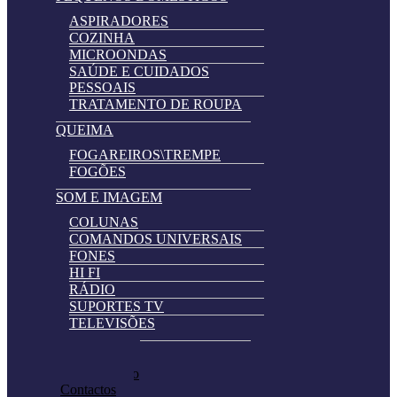
ASPIRADORES
COZINHA
MICROONDAS
SAÚDE E CUIDADOS
PESSOAIS
TRATAMENTO DE ROUPA
QUEIMA
FOGAREIROS\TREMPE
FOGÕES
SOM E IMAGEM
COLUNAS
COMANDOS UNIVERSAIS
FONES
HI FI
RÁDIO
SUPORTES TV
TELEVISÕES
Automatically
Promoções
Hierarchic
Pedir Cotação
Categories
Contactos
in