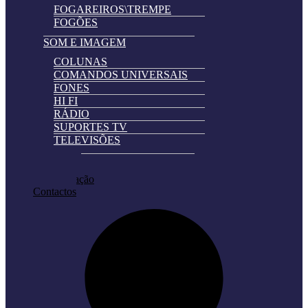
FOGAREIROS\TREMPE
FOGÕES
SOM E IMAGEM
COLUNAS
COMANDOS UNIVERSAIS
FONES
HI FI
RÁDIO
SUPORTES TV
TELEVISÕES
Automatically
Promoções
Hierarchic
Pedir Cotação
Categories
Contactos
in
Menu
-
Version
2.0.11
|
Author:
Atakan
Au