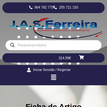
964 782 779
255 721 150
314.99
€
Iniciar Sessão / Registar
Ficha de Artigo