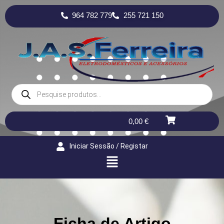
964 782 779
255 721 150
0,00
€
Iniciar Sessão / Registar
Ficha de Artigo