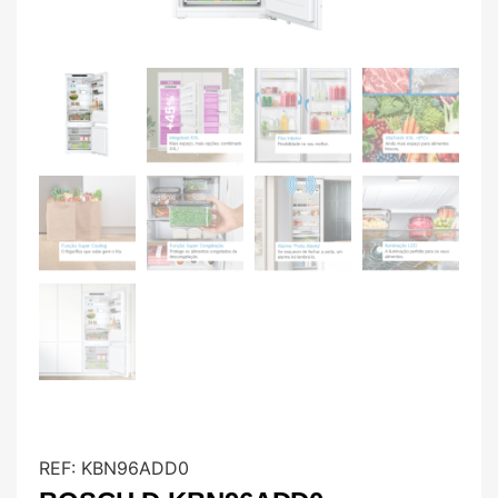
REF:
KBN96ADD0