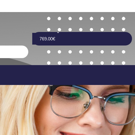
769.00
€