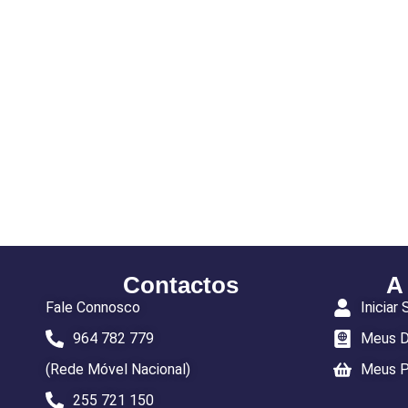
Contactos
A
Fale Connosco
Iniciar
964 782 779
Meus 
(Rede Móvel Nacional)
Meus P
255 721 150