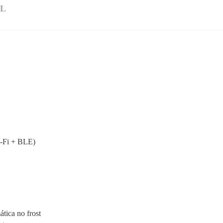
AL
i-Fi + BLE)
tica no frost