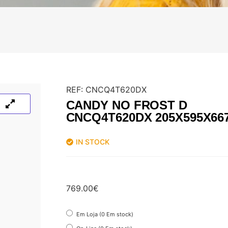
REF:
CNCQ4T620DX
CANDY NO FROST D
CNCQ4T620DX 205X595X66
IN STOCK
769.00
€
Em Loja (0 Em stock)