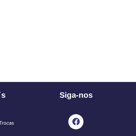
´s
Siga-nos
 Trocas