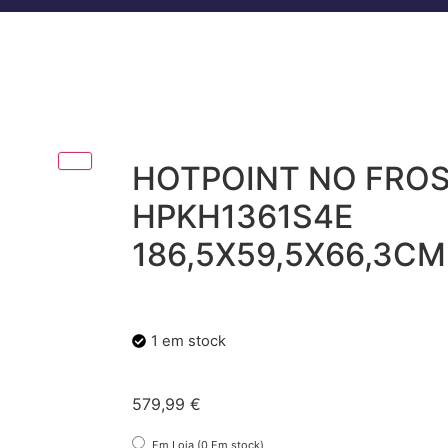
HOTPOINT NO FRO
HPKH1361S4E
186,5X59,5X66,3CM
1 em stock
579,99
€
Em Loja (0 Em stock)