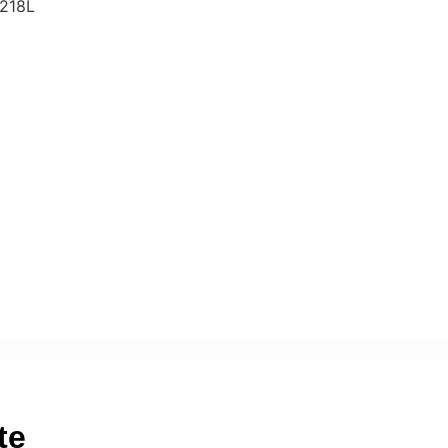
 218L
te