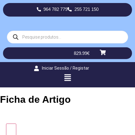
964 782 779
255 721 150
829.99
€
Iniciar Sessão / Registar
Ficha de Artigo