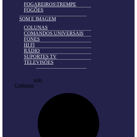
FOGAREIROS\TREMPE
FOGÕES
SOM E IMAGEM
COLUNAS
COMANDOS UNIVERSAIS
FONES
HI FI
RÁDIO
SUPORTES TV
TELEVISÕES
Automatically
Promoções
Hierarchic
Pedir Cotação
Categories
Contactos
in
Menu
-
Version
2.0.11
|
Author:
Atakan
Au