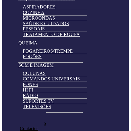
ASPIRADORES
COZINHA
MICROONDAS
SAÚDE E CUIDADOS
PESSOAIS
TRATAMENTO DE ROUPA
QUEIMA
FOGAREIROS\TREMPE
FOGÕES
SOM E IMAGEM
COLUNAS
COMANDOS UNIVERSAIS
FONES
HI FI
RÁDIO
SUPORTES TV
TELEVISÕES
Automatically
Promoções
Hierarchic
Pedir Cotação
Categories
Contactos
in