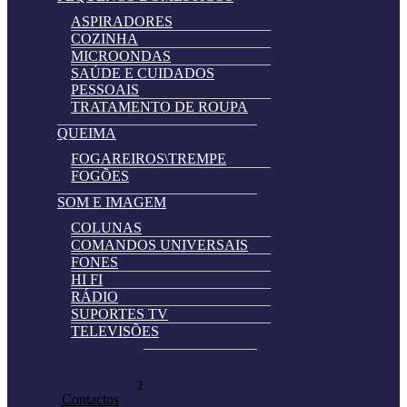
ASPIRADORES
COZINHA
MICROONDAS
SAÚDE E CUIDADOS
PESSOAIS
TRATAMENTO DE ROUPA
QUEIMA
FOGAREIROS\TREMPE
FOGÕES
SOM E IMAGEM
COLUNAS
COMANDOS UNIVERSAIS
FONES
HI FI
RÁDIO
SUPORTES TV
TELEVISÕES
Automatically
Promoções
Hierarchic
Pedir Cotação
Categories
Contactos
in