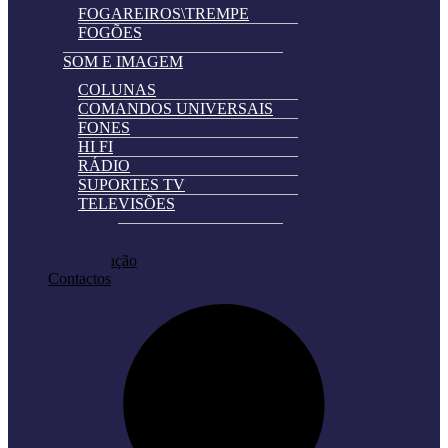
FOGAREIROS\TREMPE
FOGÕES
SOM E IMAGEM
COLUNAS
COMANDOS UNIVERSAIS
FONES
HI FI
RÁDIO
SUPORTES TV
TELEVISÕES
Automatically
Promoções
Hierarchic
Pedir Cotação
Categories
Contactos
in
Menu
-
Version
2.0.11
|
Author:
Atakan
Au