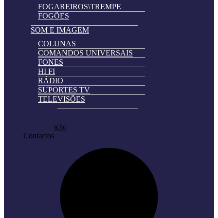
FOGAREIROS\TREMPE
FOGÕES
SOM E IMAGEM
COLUNAS
COMANDOS UNIVERSAIS
FONES
HI FI
RÁDIO
SUPORTES TV
TELEVISÕES
Automatically
Promoções
Hierarchic
Pedir Cotação
Categories
Contactos
in
Menu
-
Version
2.0.11
|
Author:
Atakan
Au