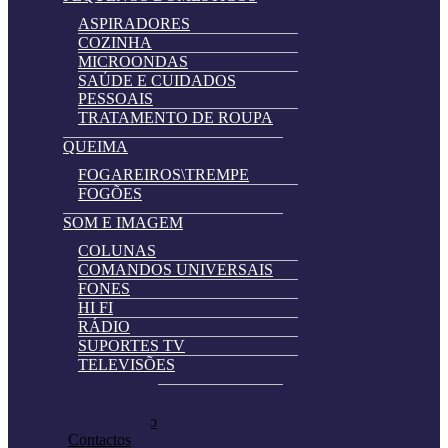
ASPIRADORES
COZINHA
MICROONDAS
SAÚDE E CUIDADOS
PESSOAIS
TRATAMENTO DE ROUPA
QUEIMA
FOGAREIROS\TREMPE
FOGÕES
SOM E IMAGEM
COLUNAS
COMANDOS UNIVERSAIS
FONES
HI FI
RÁDIO
SUPORTES TV
TELEVISÕES
Automatically
Promoções
Hierarchic
Pedir Cotação
Categories
Contactos
in