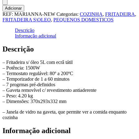
Adicionar
REF:
MARIANNA-NEW
Categorias:
COZINHA
,
FRITADEIRA
,
FRITADEIRA S\OLEO
,
PEQUENOS DOMESTICOS
Descrição
Informação adicional
Descrição
– Fritadeira s/ óleo 5L com ecrâ tátil
– Potência: 1500W
– Termostato regulável: 80º a 200ºC
– Temporizador de 1 a 60 minutos
– 7 progrmas pré-definidos
– Gaveta removível c/ revestimento antiaderente
– Peso: 4.20 kg
– Dimensões: 370x293x332 mm
– Janela de vidro na gaveta, que permite ver a comida enquanto
cozinha
Informação adicional