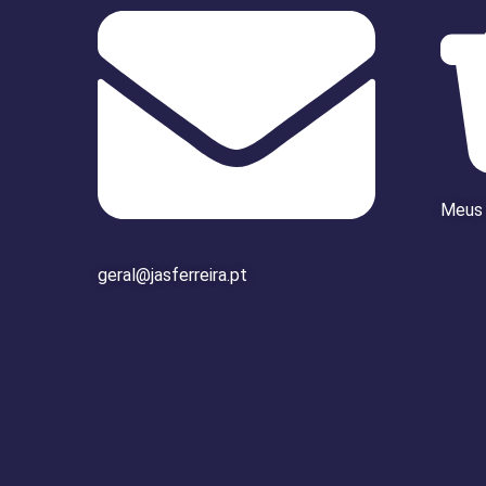
Meus
geral@jasferreira.pt