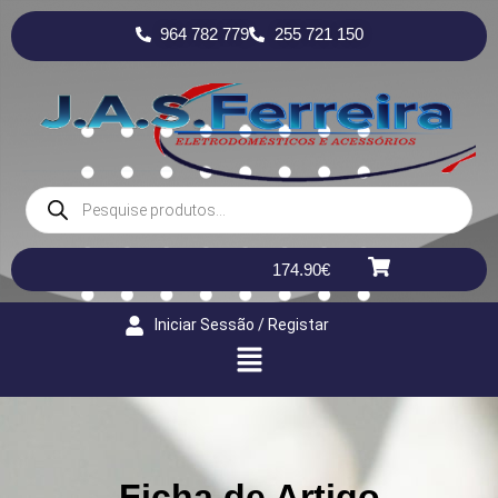
964 782 779
255 721 150
174.90
€
Iniciar Sessão / Registar
Ficha de Artigo