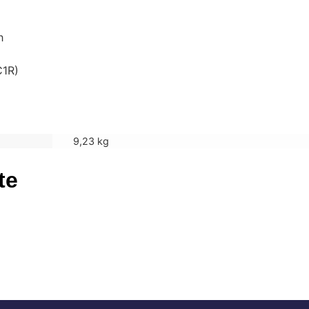
h
C1R)
9,23 kg
te