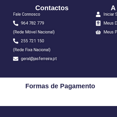
Contactos
A
Fale Connosco
Iniciar
964 782 779
Meus 
(Rede Móvel Nacional)
Meus P
255 721 150
(Rede Fixa Nacional)
geral@jasferreira.pt
Formas de Pagamento