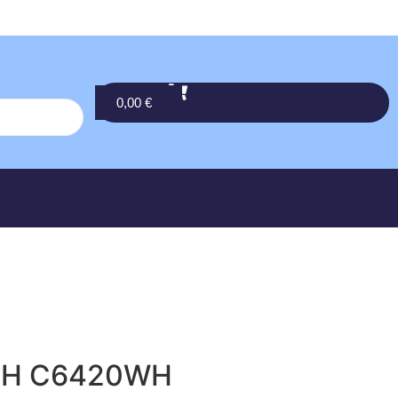
0,00
€
\H C6420WH