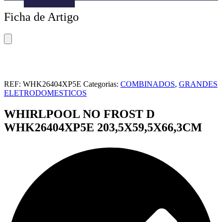
Menu
Ficha de Artigo
-
Version
2.0.11
|
Author:
Atakan
Au
|
REF:
WHK26404XP5E
Categorias:
COMBINADOS
,
GRANDES
Docs:
ELETRODOMESTICOS
https://atakanau.blogspot.com/2021/01/automatic-
category-
WHIRLPOOL NO FROST D
menu-
wp-
WHK26404XP5E 203,5X59,5X66,3CM
plugin.html
|
Active
Theme:
Hello
Elementor
(hello-
elementor)