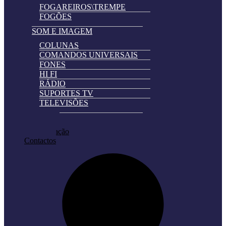
FOGAREIROS\TREMPE
FOGÕES
SOM E IMAGEM
COLUNAS
COMANDOS UNIVERSAIS
FONES
HI FI
RÁDIO
SUPORTES TV
TELEVISÕES
Automatically
Promoções
Hierarchic
Pedir Cotação
Categories
Contactos
in
Menu
-
Version
2.0.11
|
Author:
Atakan
Au