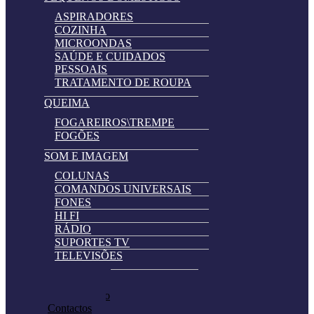
ASPIRADORES
COZINHA
MICROONDAS
SAÚDE E CUIDADOS
PESSOAIS
TRATAMENTO DE ROUPA
QUEIMA
FOGAREIROS\TREMPE
FOGÕES
SOM E IMAGEM
COLUNAS
COMANDOS UNIVERSAIS
FONES
HI FI
RÁDIO
SUPORTES TV
TELEVISÕES
Automatically
Promoções
Hierarchic
Pedir Cotação
Categories
Contactos
in