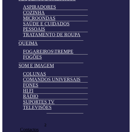
ASPIRADORES
COZINHA
MICROONDAS
SAÚDE E CUIDADOS
PESSOAIS
TRATAMENTO DE ROUPA
QUEIMA
FOGAREIROS\TREMPE
FOGÕES
SOM E IMAGEM
COLUNAS
COMANDOS UNIVERSAIS
FONES
HI FI
RÁDIO
SUPORTES TV
TELEVISÕES
Automatically
Promoções
Hierarchic
Pedir Cotação
Categories
Contactos
in