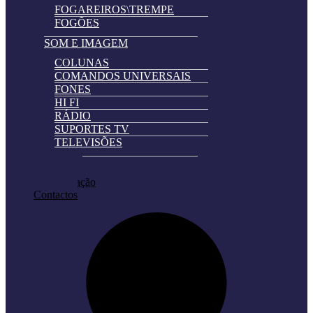
FOGAREIROS\TREMPE
FOGÕES
SOM E IMAGEM
COLUNAS
COMANDOS UNIVERSAIS
FONES
HI FI
RÁDIO
SUPORTES TV
TELEVISÕES
Automatically
Promoções
Hierarchic
Pedir Cotação
Categories
Contactos
in
Menu
-
Version
2.0.11
|
Author:
Atakan
Au