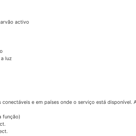
carvão activo
ão
 a luz
conectáveis e em países onde o serviço está disponível. 
a função)
ct.
ect.