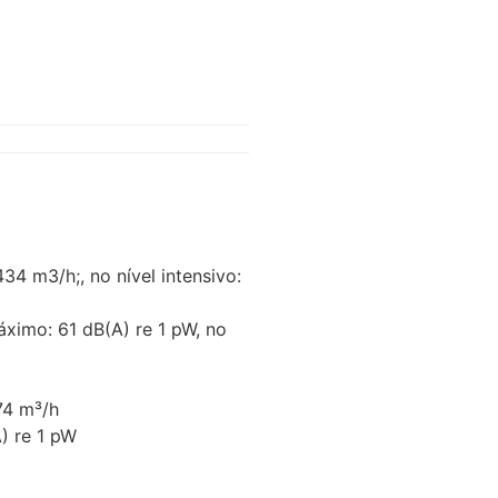
 m3/h;, no nível intensivo:
ximo: 61 dB(A) re 1 pW, no
74 m³/h
) re 1 pW