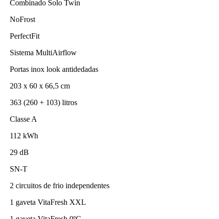
Combinado Solo Twin
NoFrost
PerfectFit
Sistema MultiAirflow
Portas inox look antidedadas
203 x 60 x 66,5 cm
363 (260 + 103) litros
Classe A
112 kWh
29 dB
SN-T
2 circuitos de frio independentes
1 gaveta VitaFresh XXL
1 gaveta VitaFresh 0ºC