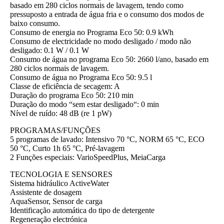
basado em 280 ciclos normais de lavagem, tendo como
pressuposto a entrada de água fria e o consumo dos modos de
baixo consumo.
Consumo de energia no Programa Eco 50: 0.9 kWh
Consumo de electricidade no modo desligado / modo não
desligado: 0.1 W / 0.1 W
Consumo de água no programa Eco 50: 2660 l/ano, basado em
280 ciclos normais de lavagem.
Consumo de água no Programa Eco 50: 9.5 l
Classe de eficiência de secagem: A
Duração do programa Eco 50: 210 min
Duração do modo “sem estar desligado“: 0 min
Nível de ruído: 48 dB (re 1 pW)
PROGRAMAS/FUNÇÕES
5 programas de lavado: Intensivo 70 °C, NORM 65 °C, ECO
50 °C, Curto 1h 65 °C, Pré-lavagem
2 Funções especiais: VarioSpeedPlus, MeiaCarga
TECNOLOGIA E SENSORES
Sistema hidráulico ActiveWater
Assistente de dosagem
AquaSensor, Sensor de carga
Identificação automática do tipo de detergente
Regeneração electrónica