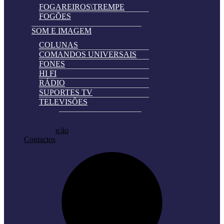
FOGAREIROS\TREMPE
FOGÕES
SOM E IMAGEM
COLUNAS
COMANDOS UNIVERSAIS
FONES
HI FI
RÁDIO
SUPORTES TV
TELEVISÕES
Automatically
Promoções
Hierarchic
Pedir Cotação
Categories
Contactos
in
Menu
-
Version
2.0.11
|
Author:
Atakan
Au