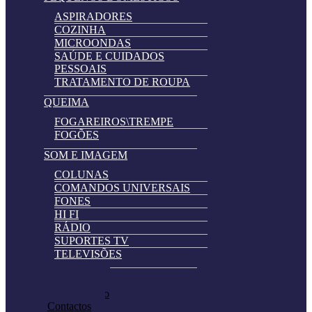
ASPIRADORES
COZINHA
MICROONDAS
SAÚDE E CUIDADOS
PESSOAIS
TRATAMENTO DE ROUPA
QUEIMA
FOGAREIROS\TREMPE
FOGÕES
SOM E IMAGEM
COLUNAS
COMANDOS UNIVERSAIS
FONES
HI FI
RÁDIO
SUPORTES TV
TELEVISÕES
Automatically
Promoções
Hierarchic
Pedir Cotação
Categories
Contactos
in