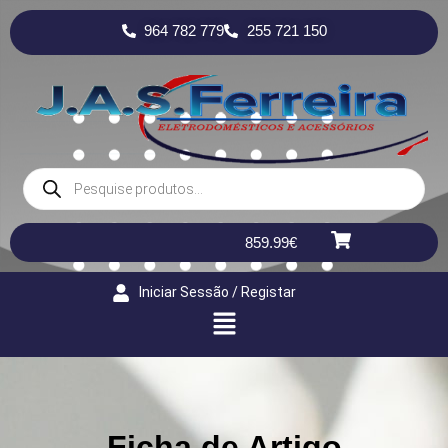
964 782 779
255 721 150
859.99
€
Iniciar Sessão / Registar
Ficha de Artigo