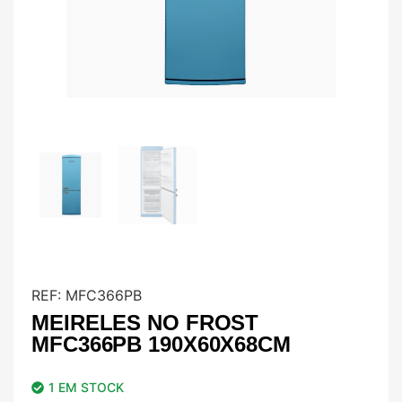
REF:
MFC366PB
MEIRELES NO FROST
MFC366PB 190X60X68CM
1 EM STOCK