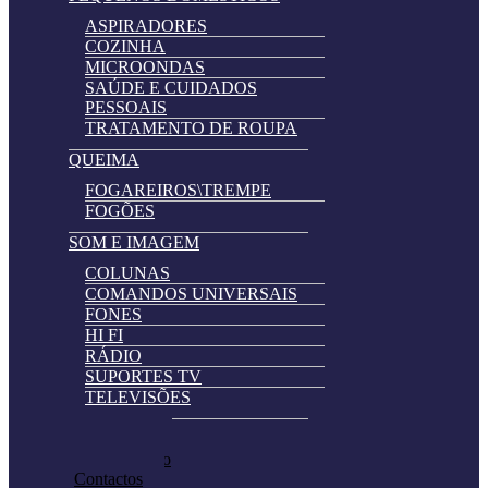
ASPIRADORES
COZINHA
MICROONDAS
SAÚDE E CUIDADOS
PESSOAIS
TRATAMENTO DE ROUPA
QUEIMA
FOGAREIROS\TREMPE
FOGÕES
SOM E IMAGEM
COLUNAS
COMANDOS UNIVERSAIS
FONES
HI FI
RÁDIO
SUPORTES TV
TELEVISÕES
Automatically
Promoções
Hierarchic
Pedir Cotação
Categories
Contactos
in