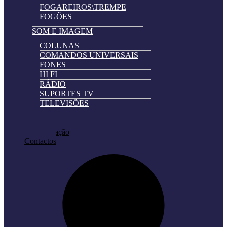
FOGAREIROS\TREMPE
FOGÕES
SOM E IMAGEM
COLUNAS
COMANDOS UNIVERSAIS
FONES
HI FI
RÁDIO
SUPORTES TV
TELEVISÕES
Automatically
Promoções
Hierarchic
Pedir Cotação
Categories
Contactos
in
Menu
-
Version
2.0.11
|
Author:
Atakan
Au