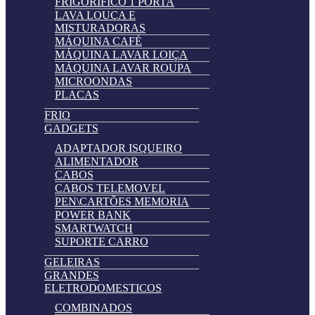
FRIGORIFICO 1 PORTA
LAVA LOUÇA E
MISTURADORAS
MÁQUINA CAFÉ
MÁQUINA LAVAR LOIÇA
MÁQUINA LAVAR ROUPA
MICROONDAS
PLACAS
FRIO
GADGETS
ADAPTADOR ISQUEIRO
ALIMENTADOR
CABOS
CABOS TELEMOVEL
PEN\CARTÕES MEMORIA
POWER BANK
SMARTWATCH
SUPORTE CARRO
GELEIRAS
GRANDES
ELETRODOMESTICOS
COMBINADOS