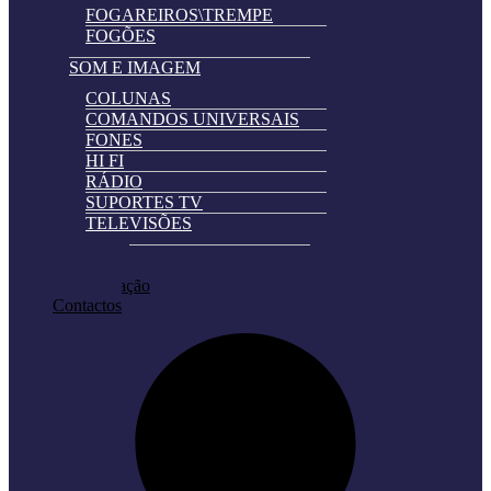
FOGAREIROS\TREMPE
FOGÕES
SOM E IMAGEM
COLUNAS
COMANDOS UNIVERSAIS
FONES
HI FI
RÁDIO
SUPORTES TV
TELEVISÕES
Automatically
Promoções
Hierarchic
Pedir Cotação
Categories
Contactos
in
Menu
-
Version
2.0.11
|
Author:
Atakan
Au