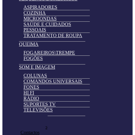
ASPIRADORES
COZINHA
MICROONDAS
SAÚDE E CUIDADOS
PESSOAIS
TRATAMENTO DE ROUPA
QUEIMA
FOGAREIROS\TREMPE
FOGÕES
SOM E IMAGEM
COLUNAS
COMANDOS UNIVERSAIS
FONES
HI FI
RÁDIO
SUPORTES TV
TELEVISÕES
Automatically
Promoções
Hierarchic
Pedir Cotação
Categories
Contactos
in