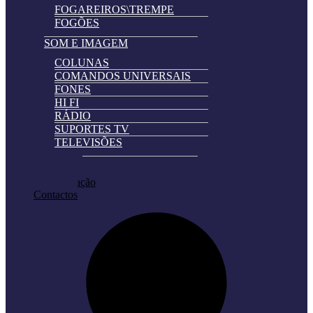
FOGAREIROS\TREMPE
FOGÕES
SOM E IMAGEM
COLUNAS
COMANDOS UNIVERSAIS
FONES
HI FI
RÁDIO
SUPORTES TV
TELEVISÕES
Automatically
Promoções
Hierarchic
Pedir Cotação
Categories
Contactos
in
Menu
-
Version
2.0.11
|
Author:
Atakan
Au