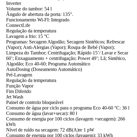
Inverter
Volume do tambor: 54 l
Ângulo de abertura da porta: 135°.
Funcionamento Wi-FI: Integrado
ConnectLife
Regulação da temperatura
Lavagem a frio: 15 °C
Programas: Secagem Algodão; Secagem Sintéticos; Refrescar
(Vapor); Anti-Alergias (Vapor); Roupa de Bebé (Vapor);
Limpeza do Tambor; Centrifugação; Rápido 15’/ Lavar e Secar
60’; Enxaguamento + centrifugação; Power 49’; Lã; Sintético,
Algodão; Eco 40-60; Programa Automático
AutoDosing (Doseamento Automático)
Pré-Lavagem
Regulação da temperatura
Função Vapor
Fim Diferido
Jet Wash
Painel de controlo bloqueável
Consumo de água por ciclo para o programa Eco 40-60 °C: 36 l
Consumo de água (lavar+secar): 80 l
Consumo de energia por 100 ciclos (lavagem +secagem): 266
kWh
Nível de ruído na secagem: 72 dB(A)re 1 pW
Consumo de energia por 100 ciclos (lavagem): 33 kWh