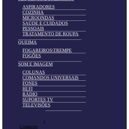
ASPIRADORES
COZINHA
MICROONDAS
SAÚDE E CUIDADOS
PESSOAIS
TRATAMENTO DE ROUPA
QUEIMA
FOGAREIROS\TREMPE
FOGÕES
SOM E IMAGEM
COLUNAS
COMANDOS UNIVERSAIS
FONES
HI FI
RÁDIO
SUPORTES TV
TELEVISÕES
Automatically
Promoções
Hierarchic
Pedir Cotação
Categories
Contactos
in