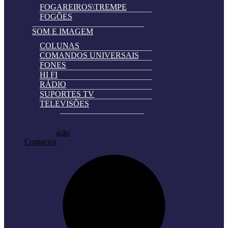
FOGAREIROS\TREMPE
FOGÕES
SOM E IMAGEM
COLUNAS
COMANDOS UNIVERSAIS
FONES
HI FI
RÁDIO
SUPORTES TV
TELEVISÕES
Automatically
Promoções
Hierarchic
Pedir Cotação
Categories
Contactos
in
Menu
-
Version
2.0.11
|
Author:
Atakan
Au