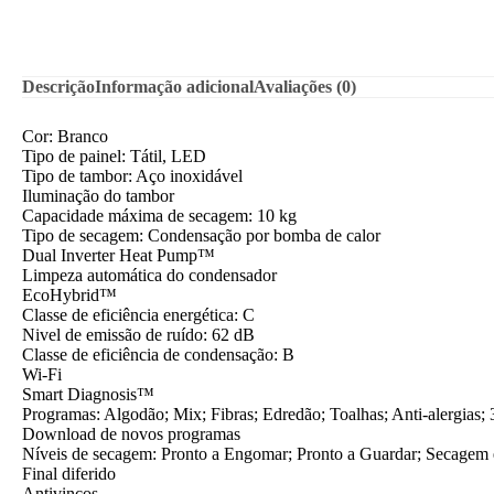
Descrição
Informação adicional
Avaliações (0)
Cor: Branco
Tipo de painel: Tátil, LED
Tipo de tambor: Aço inoxidável
Iluminação do tambor
Capacidade máxima de secagem: 10 kg
Tipo de secagem: Condensação por bomba de calor
Dual Inverter Heat Pump™
Limpeza automática do condensador
EcoHybrid™
Classe de eficiência energética: C
Nivel de emissão de ruído: 62 dB
Classe de eficiência de condensação: B
Wi-Fi
Smart Diagnosis™
Programas: Algodão; Mix; Fibras; Edredão; Toalhas; Anti-alergias;
Download de novos programas
Níveis de secagem: Pronto a Engomar; Pronto a Guardar; Secagem 
Final diferido
Antivincos