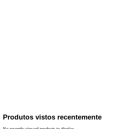
Produtos vistos recentemente
No recently viewed products to display