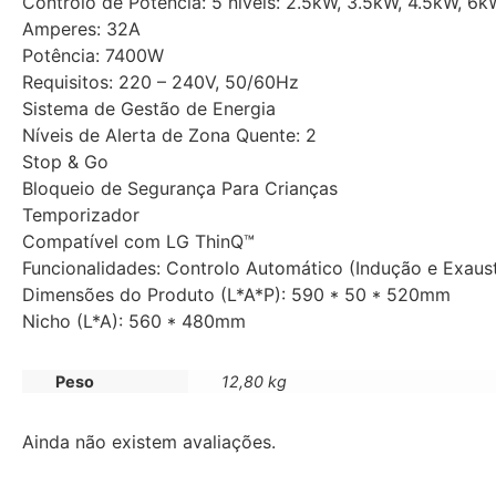
Controlo de Potência: 5 níveis: 2.5kW, 3.5kW, 4.5kW, 6k
Amperes: 32A
Potência: 7400W
Requisitos: 220 – 240V, 50/60Hz
Sistema de Gestão de Energia
Níveis de Alerta de Zona Quente: 2
Stop & Go
Bloqueio de Segurança Para Crianças
Temporizador
Compatível com LG ThinQ™
Funcionalidades: Controlo Automático (Indução e Exaus
Dimensões do Produto (L*A*P): 590 * 50 * 520mm
Nicho (L*A): 560 * 480mm
Peso
12,80 kg
Ainda não existem avaliações.