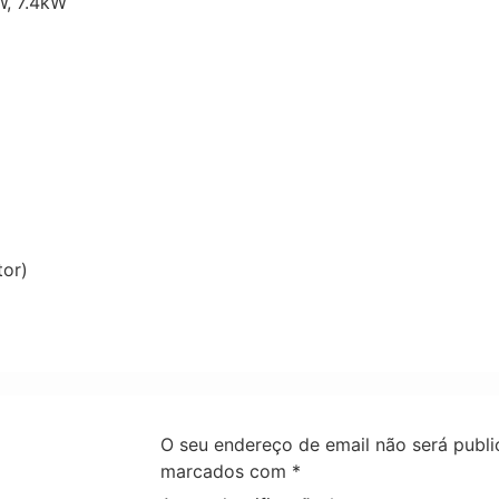
W, 7.4kW
tor)
O seu endereço de email não será publi
marcados com
*