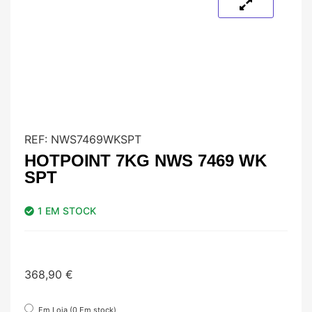
REF:
NWS7469WKSPT
HOTPOINT 7KG NWS 7469 WK
SPT
1 EM STOCK
368,90
€
Em Loja (0 Em stock)