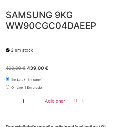
SAMSUNG 9KG
WW90CGC04DAEEP
2 em stock
490,00
€
439,00
€
Em Loja (1 Em stock)
On-Line (1 Em stock)
Adicionar
Descrição
Informação adicional
Avaliações (0)