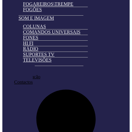
FOGAREIROS\TREMPE
FOGÕES
SOM E IMAGEM
COLUNAS
COMANDOS UNIVERSAIS
FONES
HI FI
RÁDIO
SUPORTES TV
TELEVISÕES
Automatically
Promoções
Hierarchic
Pedir Cotação
Categories
Contactos
in
Menu
-
Version
2.0.11
|
Author:
Atakan
Au