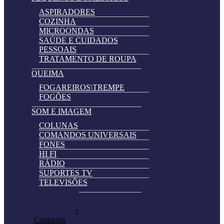
ASPIRADORES
COZINHA
MICROONDAS
SAÚDE E CUIDADOS
PESSOAIS
TRATAMENTO DE ROUPA
QUEIMA
FOGAREIROS\TREMPE
FOGÕES
SOM E IMAGEM
COLUNAS
COMANDOS UNIVERSAIS
FONES
HI FI
RÁDIO
SUPORTES TV
TELEVISÕES
Automatically
Promoções
Hierarchic
Pedir Cotação
Categories
Contactos
in