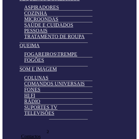
ASPIRADORES
COZINHA
MICROONDAS
SAÚDE E CUIDADOS
PESSOAIS
TRATAMENTO DE ROUPA
QUEIMA
FOGAREIROS\TREMPE
FOGÕES
SOM E IMAGEM
COLUNAS
COMANDOS UNIVERSAIS
FONES
HI FI
RÁDIO
SUPORTES TV
TELEVISÕES
Automatically
Promoções
Hierarchic
Pedir Cotação
Categories
Contactos
in