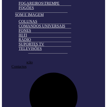
FOGAREIROS\TREMPE
FOGÕES
SOM E IMAGEM
COLUNAS
COMANDOS UNIVERSAIS
FONES
HI FI
RÁDIO
SUPORTES TV
TELEVISÕES
Automatically
Promoções
Hierarchic
Pedir Cotação
Categories
Contactos
in
Menu
-
Version
2.0.11
|
Author:
Atakan
Au