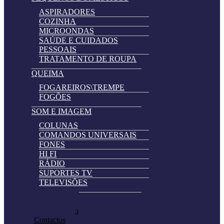
ASPIRADORES
COZINHA
MICROONDAS
SAÚDE E CUIDADOS
PESSOAIS
TRATAMENTO DE ROUPA
QUEIMA
FOGAREIROS\TREMPE
FOGÕES
SOM E IMAGEM
COLUNAS
COMANDOS UNIVERSAIS
FONES
HI FI
RÁDIO
SUPORTES TV
TELEVISÕES
Automatically
Promoções
Hierarchic
Pedir Cotação
Categories
Contactos
in