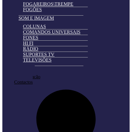
FOGAREIROS\TREMPE
FOGÕES
SOM E IMAGEM
COLUNAS
COMANDOS UNIVERSAIS
FONES
HI FI
RÁDIO
SUPORTES TV
TELEVISÕES
Automatically
Promoções
Hierarchic
Pedir Cotação
Categories
Contactos
in
Menu
-
Version
2.0.11
|
Author:
Atakan
Au