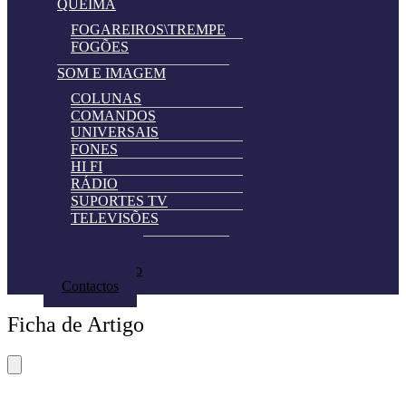
QUEIMA
FOGAREIROS\TREMPE
FOGÕES
SOM E IMAGEM
COLUNAS
COMANDOS
UNIVERSAIS
FONES
HI FI
RÁDIO
SUPORTES TV
TELEVISÕES
Automatically
Promoções
Hierarchic
Pedir Cotação
Categories
Contactos
in
Menu
Ficha de Artigo
-
Version
2.0.11
|
Author: