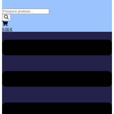
Products
search
0,00
€
Menu