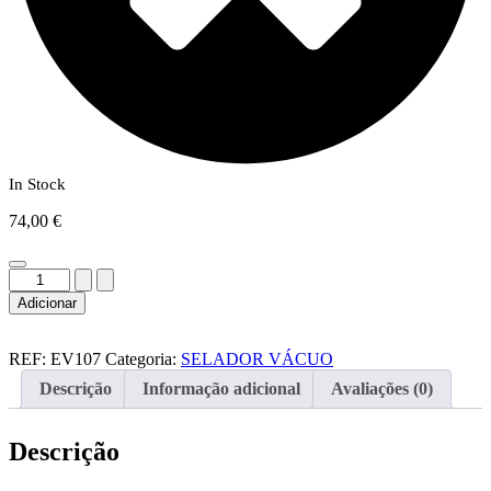
In Stock
74,00
€
Quantidade
de
Adicionar
Selador
de
sacos
REF:
EV107
Categoria:
SELADOR VÁCUO
a
Descrição
Informação adicional
Avaliações (0)
vácuo
EV107
Descrição