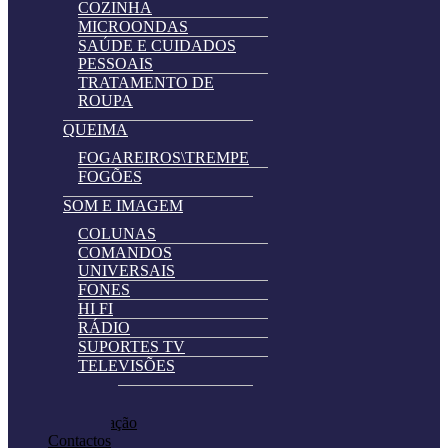
COZINHA
MICROONDAS
SAÚDE E CUIDADOS
PESSOAIS
TRATAMENTO DE
ROUPA
QUEIMA
FOGAREIROS\TREMPE
FOGÕES
SOM E IMAGEM
COLUNAS
COMANDOS
UNIVERSAIS
FONES
HI FI
RÁDIO
SUPORTES TV
TELEVISÕES
Automatically
Promoções
Hierarchic
Pedir Cotação
Categories
Contactos
in