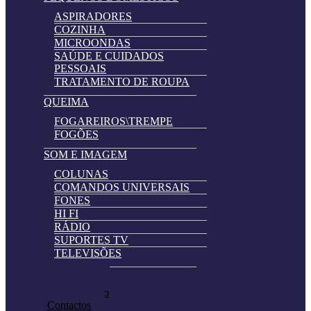
ASPIRADORES
COZINHA
MICROONDAS
SAÚDE E CUIDADOS
PESSOAIS
TRATAMENTO DE ROUPA
QUEIMA
FOGAREIROS\TREMPE
FOGÕES
SOM E IMAGEM
COLUNAS
COMANDOS UNIVERSAIS
FONES
HI FI
RÁDIO
SUPORTES TV
TELEVISÕES
Automatically
Promoções
Hierarchic
Pedir Cotação
Categories
Contactos
in