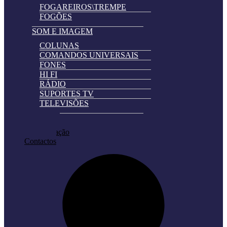
FOGAREIROS\TREMPE
FOGÕES
SOM E IMAGEM
COLUNAS
COMANDOS UNIVERSAIS
FONES
HI FI
RÁDIO
SUPORTES TV
TELEVISÕES
Automatically
Promoções
Hierarchic
Pedir Cotação
Categories
Contactos
in
Menu
-
Version
2.0.11
|
Author:
Atakan
Au