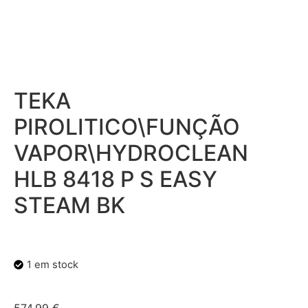
TEKA
PIROLITICO\FUNÇÃO
VAPOR\HYDROCLEAN
HLB 8418 P S EASY
STEAM BK
1 em stock