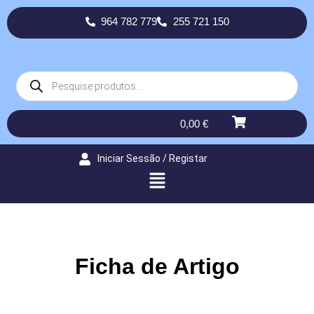
964 782 779
255 721 150
0,00
€
Iniciar Sessão / Registar
Ficha de Artigo