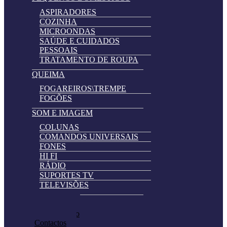
ASPIRADORES
COZINHA
MICROONDAS
SAÚDE E CUIDADOS
PESSOAIS
TRATAMENTO DE ROUPA
QUEIMA
FOGAREIROS\TREMPE
FOGÕES
SOM E IMAGEM
COLUNAS
COMANDOS UNIVERSAIS
FONES
HI FI
RÁDIO
SUPORTES TV
TELEVISÕES
Automatically
Promoções
Hierarchic
Pedir Cotação
Categories
Contactos
in