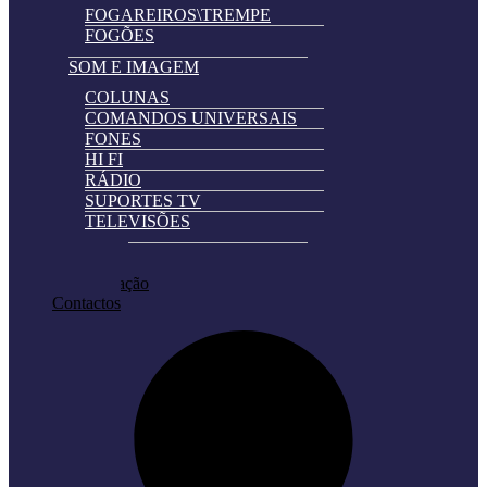
FOGAREIROS\TREMPE
FOGÕES
SOM E IMAGEM
COLUNAS
COMANDOS UNIVERSAIS
FONES
HI FI
RÁDIO
SUPORTES TV
TELEVISÕES
Automatically
Promoções
Hierarchic
Pedir Cotação
Categories
Contactos
in
Menu
-
Version
2.0.11
|
Author:
Atakan
Au