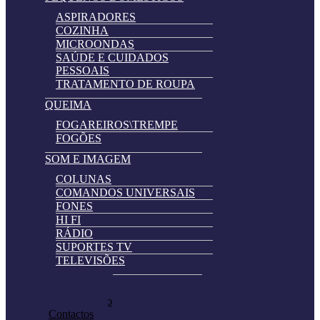
ASPIRADORES
COZINHA
MICROONDAS
SAÚDE E CUIDADOS
PESSOAIS
TRATAMENTO DE ROUPA
QUEIMA
FOGAREIROS\TREMPE
FOGÕES
SOM E IMAGEM
COLUNAS
COMANDOS UNIVERSAIS
FONES
HI FI
RÁDIO
SUPORTES TV
TELEVISÕES
Automatically
Promoções
Hierarchic
Pedir Cotação
Categories
Contactos
in