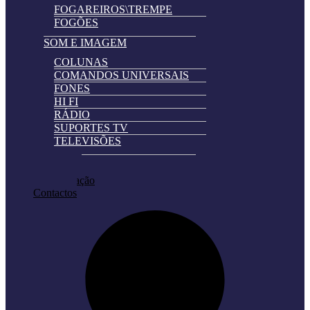
FOGAREIROS\TREMPE
FOGÕES
SOM E IMAGEM
COLUNAS
COMANDOS UNIVERSAIS
FONES
HI FI
RÁDIO
SUPORTES TV
TELEVISÕES
Automatically
Promoções
Hierarchic
Pedir Cotação
Categories
Contactos
in
Menu
-
Version
2.0.11
|
Author:
Atakan
Au